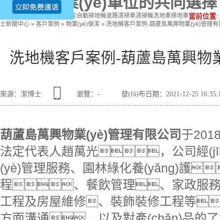
潔、企業(yè)單位的共同選擇
熱門關鍵詞：
駕駛式掃地機
全自動掃地機
道路清掃車
清掃機
洗地車
掃地車
當前位置
士新聞中心
»
客戶案例
»
物業(yè)保潔
»
洗地機客戶案例-葫蘆島萬興物業(yè)管理
洗地機客戶案例-葫蘆島萬興物業
來源：潔博士
瀏覽：
-
發(fā)布日期：2021-12-25 16:35
葫蘆島萬興物業(yè)管理有限公司
于20
法定代表人趙萬光，公司經(jī
(yè)管理服務、園林綠化養(yǎng)護
程、餐飲管理、家政服
工程及房屋維修、裝飾裝修工程等?
方面溝通，以及對產(chǎn)品的