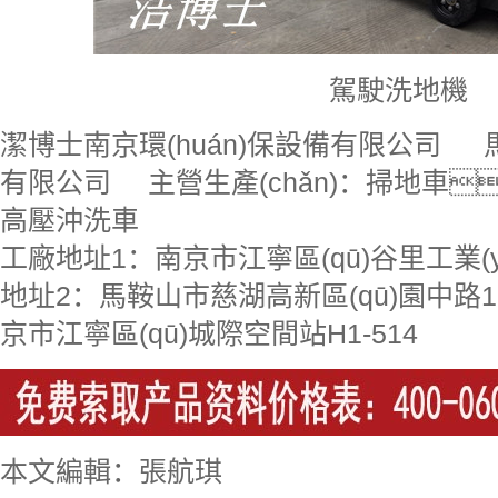
駕駛洗地機
潔博士南京環(huán)保設備有限公司
有限公司 主營生產(chǎn)：掃地車
高壓沖洗車
工廠地址1：南京市江寧區(qū)谷里工業(
地址2：馬鞍山市慈湖高新區(qū)園中路
京市江寧區(qū)城際空間站H1-514
本文編輯：張航琪