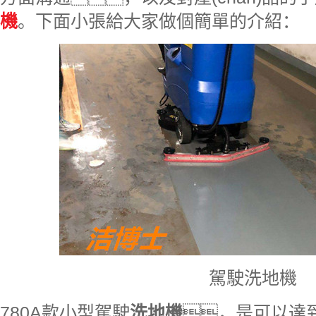
機
。下面小張給大家做個簡單的介紹：
駕駛洗地機
780A款小型駕駛
洗地機
，是可以達