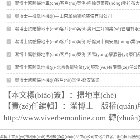
潔博士駕駛掃地車(chē)客戶(hù)案例-呼倫貝爾農(nóng)墾拉布大林農
潔博士手推洗地機(jī)—山東圣德智能裝備有限公司
潔博士駕駛掃地車(chē)客戶(hù)案例-廣州三好物業(yè)管理有
潔博士駕駛掃地車(chē)客戶(hù)案例-呼倫貝市興安農(nóng)業(
潔博士駕駛掃地車(chē)客戶(hù)案例-泗陽(yáng)康嘉醫(yī)療
潔博士駕駛洗地機(jī)-北京魯能物業(yè)服務(wù)有限責(zé)
潔博士駕駛掃地機(jī)客戶(hù)案例-延安賓館
【本文標(biāo)簽】：
掃地車(chē)
【責(zé)任編輯】：
潔博士
版權(quán
http://www.viverbemonline.com
轉(zhuǎ
潔博士首頁(yè)
掃地車(chē)
洗地機(jī)
產(chǎn)品中心
公司文化
合作客戶(hù)
售后服務(