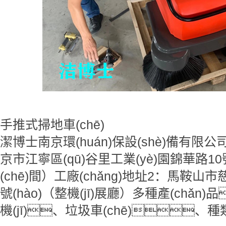
潔
手推式掃地車(chē)
潔博士南京環(huán)保設(shè)備有限公司
京市江寧區(qū)谷里工業(yè)園錦華路10
(chē)間）工廠(chǎng)地址2：馬鞍山市
號(hào)（整機(jī)展廳）多種產(chǎn)
機(jī)、垃圾車(chē)、種類