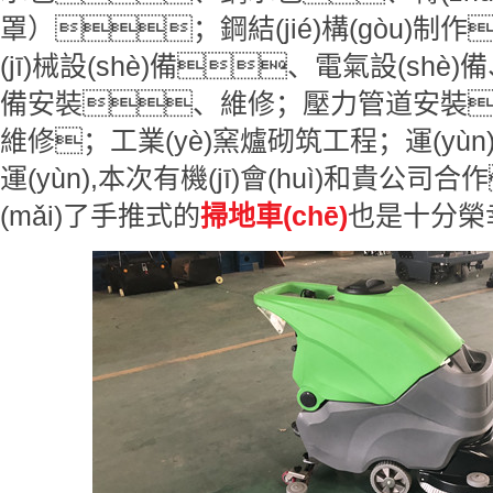
罩）；鋼結(jié)構(gòu)
(jī)械設(shè)備、電氣設(shè)備
備安裝、維修；壓力管道安裝；
維修；工業(yè)窯爐砌筑工程；運(yù
運(yùn),本次有機(jī)會(huì)和貴公司
(mǎi)了手推式的
掃地車(chē)
也是十分榮