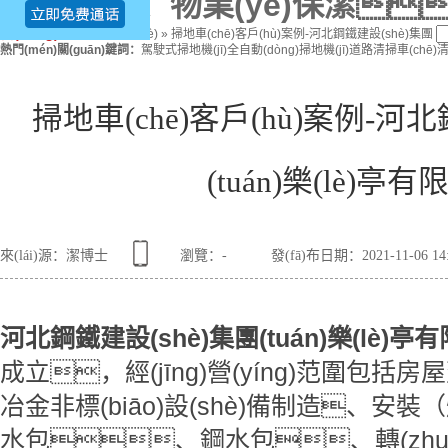
(wèi)、物業(yè)保潔
當(dāng)前位置
：
首頁(yè)
»
掃地車(chē)客戶(hù)案例-河北鋼鐵建設(shè)集團
熱門(mén)關(guān)鍵詞：
駕駛式掃地機(jī)
全自動(dòng)掃地機(jī)
道路清掃車(chē)
清
掃地車(chē)客戶(hù)案例-河北
(tuán)樂(lè)亭
來(lái)源：潔博士
瀏覽：
-
發(fā)布日期：2021-11-06 14
河北鋼鐵建設(shè)集團(tuán)樂(lè)亭
成立，經(jīng)營(yíng)范圍包
冶金非標(biāo)設(shè)備制造、
水包、鋼水包、轉(zhu