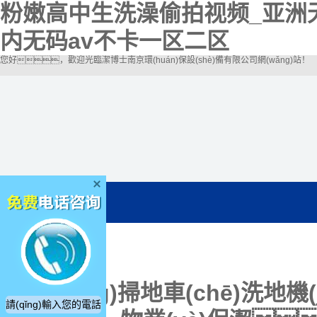
粉嫩高中生洗澡偷拍视频_亚洲
内无码av不卡一区二区
您好，歡迎光臨潔博士南京環(huán)保設(shè)備有限公司網(wǎng)站！
電動(dòng)掃地車(chē)洗地機(j