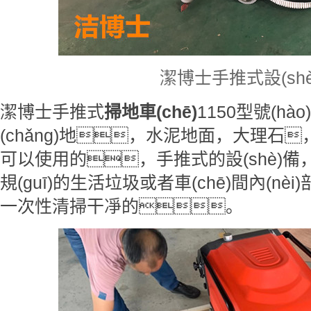
潔博士手推式設(shè
潔博士手推式
掃地車(chē)
1150型號(h
(chǎng)地，水泥地面，大理石
可以使用的，手推式的設(shè)備，
規(guī)的生活垃圾或者車(chē)間內(n
一次性清掃干凈的。