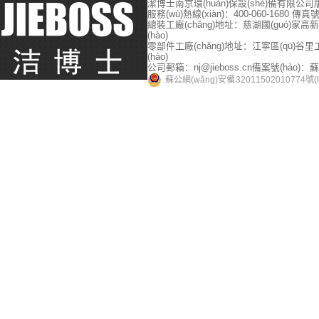
潔博士南京環(huán)保設(shè)備有限公司
服務(wù)熱線(xiàn)：400-060-1680
傳真號(h
總裝工廠(chǎng)地址：慈湖國(guó)家高新開(
(hào)
零部件工廠(chǎng)地址：江寧區(qū)谷里工
(hào)
公司郵箱：nj@jieboss.cn
備案號(hào)：蘇I
蘇公網(wǎng)安備 32011502010774號(