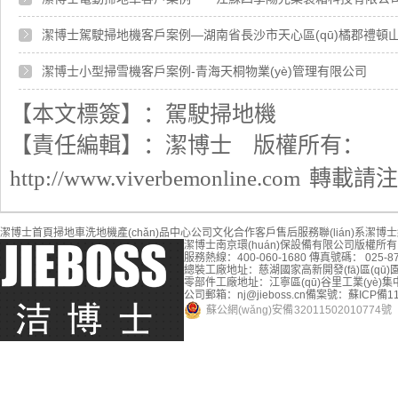
潔博士駕駛掃地機客戶案例—湖南省長沙市天心區(qū)橘郡禮頓
潔博士小型掃雪機客戶案例-青海天桐物業(yè)管理有限公司
【本文標簽】：
駕駛掃地機
【責任編輯】：
潔博士
版權所有：
http://www.viverbemonline.com
轉載請注
潔博士首頁
掃地車
洗地機
產(chǎn)品中心
公司文化
合作客戶
售后服務
聯(lián)系潔博士
潔博士南京環(huán)保設備有限公司
版權所有
服務熱線：400-060-1680
傳真號碼： 025-87
總裝工廠地址：慈湖國家高新開發(fā)區(qū)
零部件工廠地址：江寧區(qū)谷里工業(yè)集中
公司郵箱：nj@jieboss.cn
備案號：蘇ICP備110
蘇公網(wǎng)安備 32011502010774號