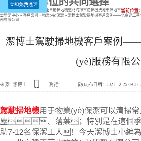
企業(yè)單位的共同選擇
熱門關鍵詞：
駕駛式掃地機
全自動掃地機
道路清掃車
清掃機
洗地車
掃地車
當前位置
士新聞中心
»
客戶案例
»
物業(yè)保潔
»
潔博士駕駛掃地機客戶案例——北京建工華北物
務有限公司
潔博士駕駛掃地機客戶案例—
(yè)服務有限
來源：潔博士
瀏覽：
-
發(fā)布日期：2021-12-25 09:37
駕駛掃地機
用于物業(yè)保潔可以清掃
塵、落葉；特別是在這個季節
助7-12名保潔工人！今天潔博士小編