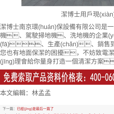
潔博士用戶現(xiàn
潔博士南京環(huán)保設備有限公司是一
機、駕駛掃地機、洗地機的企業(y
(fā)、生產(chǎn)、
您也有地面保潔的困擾，不妨致電潔博
(jīng)理會給你量身打造一個清潔方案
本文編輯：林孟孟
下一篇：
已經(jīng)是最后一篇了