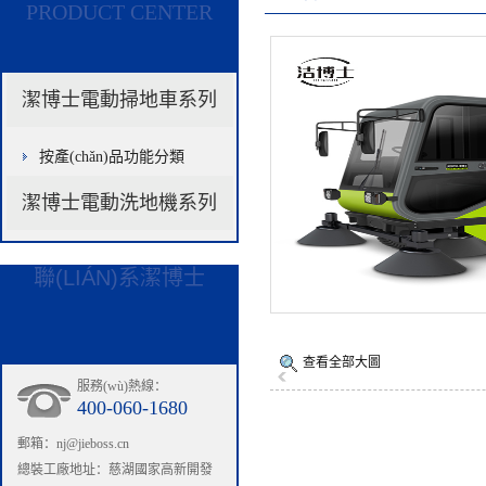
PRODUCT CENTER
潔博士電動掃地車系列
按產(chǎn)品功能分類
駕駛式掃地車
潔博士電動洗地機系列
全封閉掃地車
手推式掃地機
聯(LIÁN)系潔博士
查看全部大圖
服務(wù)熱線：
400-060-1680
郵箱：
nj@jieboss.cn
總裝工廠地址：慈湖國家高新開發