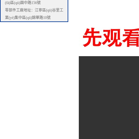
(fā)區(qū)園中路156號
零部件工廠地址：江寧區(qū)谷里工
業(yè)集中區(qū)錦華路10號