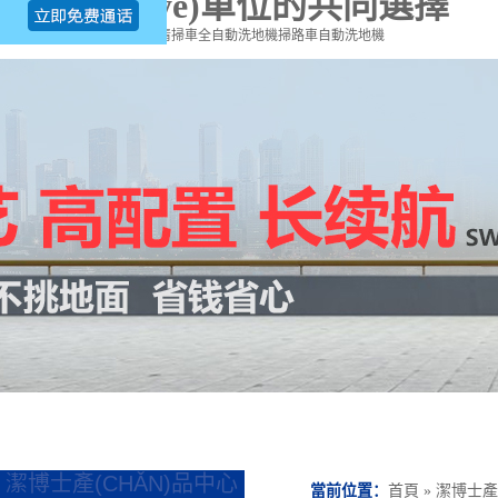
潔、企業(yè)單位的共同選擇
熱門關(guān)鍵詞：
掃地車
清掃車
全自動洗地機
掃路車
自動洗地機
潔博士產(CHǍN)品中心
當前位置：
首頁
»
潔博士產(