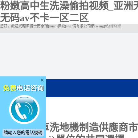
粉嫩高中生洗澡偷拍视频_亚洲
无码av不卡一区二区
您好，歡迎光臨潔博士南京環(huán)保設(shè)備有限公司網(wǎng)站！
電動掃地車洗地機制造供應商
市