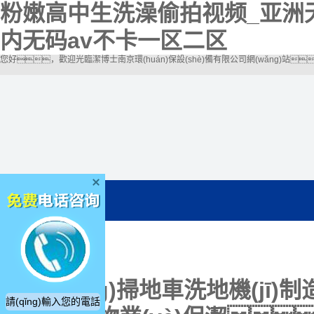
粉嫩高中生洗澡偷拍视频_亚洲
内无码av不卡一区二区
您好，歡迎光臨潔博士南京環(huán)保設(shè)備有限公司網(wǎng)站
電動(dòng)掃地車洗地機(jī)制造