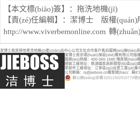
【本文標(biāo)簽】：
拖洗地機(jī)
【責(zé)任編輯】：
潔博士
版權(quán
http://www.viverbemonline.com
轉(zhuǎ
潔博士首頁
掃地車
洗地機(jī)
產(chǎn)品中心
公司文化
合作客戶
售后服務(wù)
聯(lián
潔博士南京環(huán)保設(shè)備有限公司
版權
服務(wù)熱線：400-060-1680
傳真號(hào)碼：
總裝工廠地址：慈湖國家高新開發(fā)區(qū)園中
零部件工廠地址：江寧區(qū)谷里工業(yè)集中區
公司郵箱：nj@jieboss.cn
備案號(hào)：
蘇IC
蘇公網(wǎng)安備 32011502010774號(