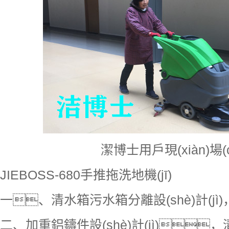
潔博士用戶現(xiàn)場(c
JIEBOSS-680手推拖洗地機(jī)
一、清水箱污水箱分離設(shè)計(jì)
二、加重鋁鑄件設(shè)計(jì)