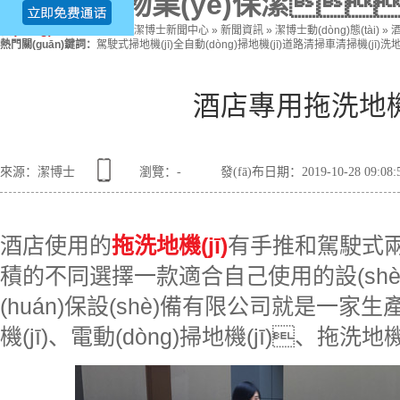
(wèi)、物業(yè)保潔
當(dāng)前位置
：
首頁
»
潔博士新聞中心
»
新聞資訊
»
潔博士動(dòng)態(tài)
»
熱門關(guān)鍵詞：
駕駛式掃地機(jī)
全自動(dòng)掃地機(jī)
道路清掃車
清掃機(jī)
洗
酒店專用拖洗地機(
來源：潔博士
瀏覽：
-
發(fā)布日期：2019-10-28 09:08
酒店使用的
拖洗地機(jī)
有手推和駕駛式兩
積的不同選擇一款適合自己使用的設(sh
(huán)保設(shè)備有限公司就是一家生產(
機(jī)、電動(dòng)掃地機(jī)、拖洗地