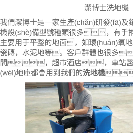
潔博士洗地機
我們潔博士是一家生產(chǎn)研發(fā
機設(shè)備型號種類很多，有
主要用于平整的地面，如環(huán)
瓷磚，水泥地等。客戶群體也很多
間，超市酒店，車站醫(yī
(wèi)地庫都會用到我們的
洗地機
