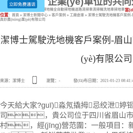
潔、企業(yè)單位的共
熱門關(guān)鍵詞：
駕駛式掃地機
全自動掃地機
道路清掃車
清掃機
洗地車
掃地車
當(d
位置
：
首頁
»
潔博士新聞中心
»
客戶案例
»
工廠倉庫
»
潔博士駕駛洗地機客戶案例-
真妙農(nóng)業(yè)有限公司
潔博士駕駛洗地機客戶案例-眉山市
(yè)有限公司
來源：潔博士
瀏覽：
-
發(fā)布日期：2021-01-23 08:41
今天給大家?guī)淼氖撬拇忌绞泄婷钷r(
司，貴公司位于四川省眉山
村，經(jīng)營范圍：一般項目