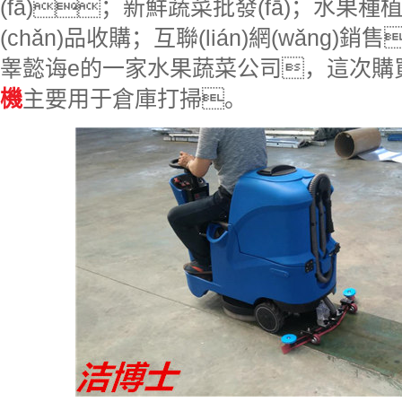
(fā)；新鮮蔬菜批發(fā)；水果種植
(chǎn)品收購；互聯(lián)網(wǎng)銷售
睾懿诲e的一家水果蔬菜公司，這次購
機
主要用于倉庫打掃。