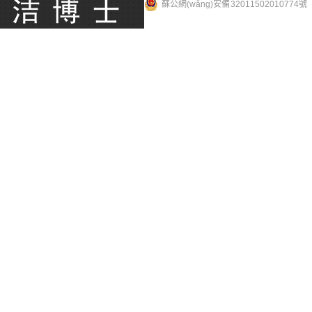
蘇公網(wǎng)安備 32011502010774號