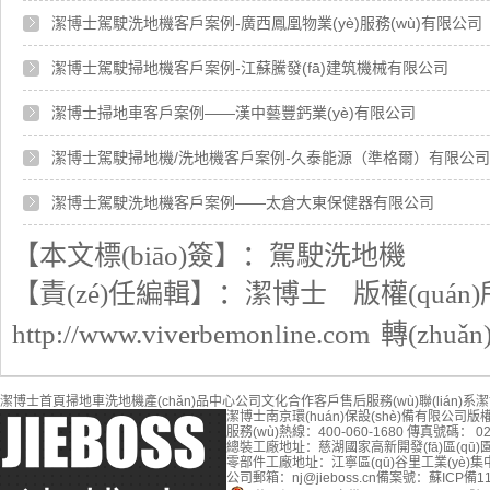
潔博士駕駛洗地機客戶案例-廣西鳳凰物業(yè)服務(wù)有限公司
潔博士駕駛掃地機客戶案例-江蘇騰發(fā)建筑機械有限公司
潔博士掃地車客戶案例——漢中藝豐鈣業(yè)有限公司
潔博士駕駛掃地機/洗地機客戶案例-久泰能源（準格爾）有限公司
潔博士駕駛洗地機客戶案例——太倉大東保健器有限公司
【本文標(biāo)簽】：
駕駛洗地機
【責(zé)任編輯】：
潔博士
版權(quán
http://www.viverbemonline.com
轉(zhu
潔博士首頁
掃地車
洗地機
產(chǎn)品中心
公司文化
合作客戶
售后服務(wù)
聯(lián)系
潔博士南京環(huán)保設(shè)備有限公司
版權
服務(wù)熱線：400-060-1680
傳真號碼： 025
總裝工廠地址：慈湖國家高新開發(fā)區(qū)
零部件工廠地址：江寧區(qū)谷里工業(yè)集中
公司郵箱：nj@jieboss.cn
備案號：
蘇ICP備11