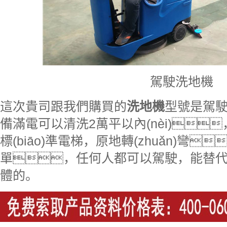
駕駛洗地機
這次貴司跟我們購買的
洗地機
型號是駕駛7
備滿電可以清洗2萬平以內(nèi)
標(biāo)準電梯，原地轉(zhuǎn)彎
單，任何人都可以駕駛，能替代
體的。