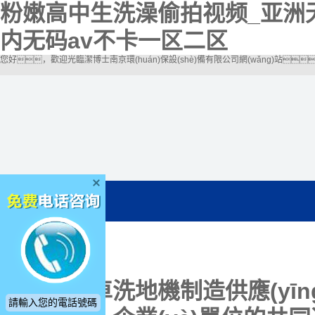
粉嫩高中生洗澡偷拍视频_亚洲
内无码av不卡一区二区
您好，歡迎光臨潔博士南京環(huán)保設(shè)備有限公司網(wǎng)站
電動掃地車洗地機制造供應(yīn